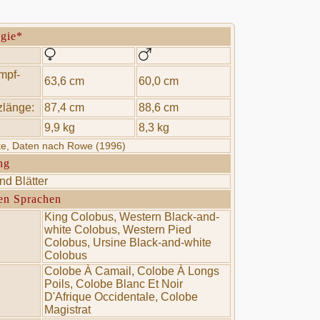
ogie*
mpf-
63,6 cm
60,0 cm
länge:
87,4 cm
88,6 cm
9,9 kg
8,3 kg
rte, Daten nach Rowe (1996)
ng
d Blätter
en Sprachen
King Colobus, Western Black-and-
white Colobus, Western Pied
Colobus, Ursine Black-and-white
Colobus
Colobe À Camail, Colobe À Longs
Poils, Colobe Blanc Et Noir
D'Afrique Occidentale, Colobe
Magistrat