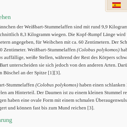
ehen
nnchen der Weißbart-Stummelaffen sind mit rund 9,9 Kilogram
chnittlich 8,3 Kilogramm wiegen. Die Kopf-Rumpf Länge wird
etern angegeben, für Weibchen mit ca. 60 Zentimetern. Der Sc
0 Zentimeter. Weißbart-Stummelaffen
(Colobus polykomos)
hab
us
auffällige, weiße Stellen, während der Rest des Körpers schw
 Bart unterscheiden sie sich jedoch von den anderen Arten. Dar
n Büschel an der Spitze [1][3].
art-Stummelaffen
(Colobus polykomos)
haben einen schlanken 
len am Hinterteil. Der Daumen ist zu einem kleinen Stummel re
gen haben eine ovale Form mit einem schmalen Überaugenwulst
gert und können fast bis zum Mund reichen [3].
hrung