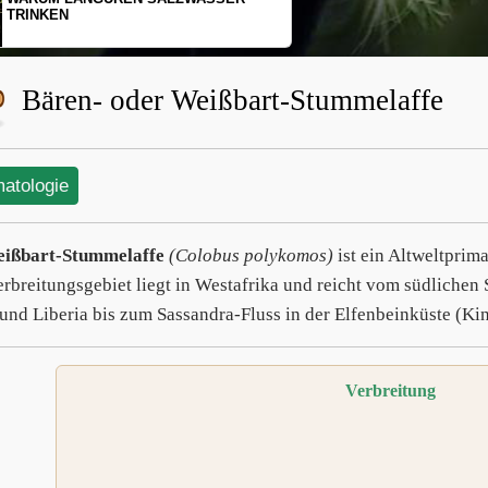
SCHOPFGIBBONS UND IHRER
BEWEGUNGSMUSTER
Bären- oder Weißbart-Stummelaffe
matologie
ißbart-Stummelaffe
(Colobus polykomos)
ist ein Altweltprima
erbreitungsgebiet liegt in Westafrika und reicht vom südlichen
und Liberia bis zum Sassandra-Fluss in der Elfenbeinküste (K
Verbreitung