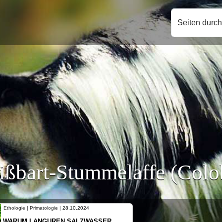
Seiten durc
ißbart-Stummelaffe (Col
Ethologie | Primatologie |
10.10.2024
NEUES VON WEIBLICHEN