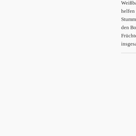
Weißba
helfen
Stumme
den Bo
Frücht
insges