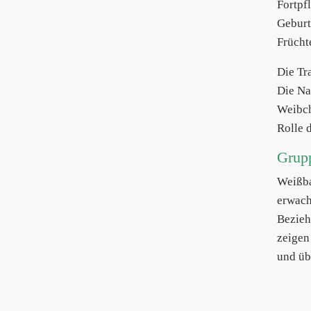
Fortpf
Geburt
Frücht
Die Tr
Die Na
Weibch
Rolle d
Grup
Weißb
erwach
Bezieh
zeigen
und üb