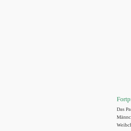
Fortp
Das Pa
Männch
Weibch