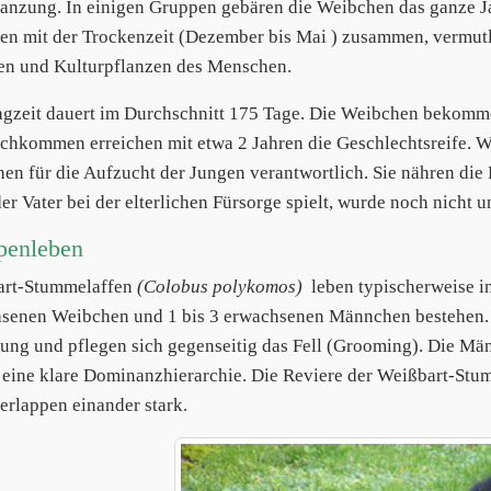
lanzung. In einigen Gruppen gebären die Weibchen das ganze Ja
en mit der Trockenzeit (Dezember bis Mai ) zusammen, vermut
en und Kulturpflanzen des Menschen.
agzeit dauert im Durchschnitt 175 Tage. Die Weibchen bekomme
chkommen erreichen mit etwa 2 Jahren die Geschlechtsreife. Wie
en für die Aufzucht der Jungen verantwortlich. Sie nähren die 
er Vater bei der elterlichen Fürsorge spielt, wurde noch nicht u
penleben
art-Stummelaffen
(Colobus polykomos)
leben typischerweise in
senen Weibchen und 1 bis 3 erwachsenen Männchen bestehen. 
ung und pflegen sich gegenseitig das Fell (Grooming). Die Mä
 eine klare Dominanzhierarchie. Die Reviere der Weißbart-Stum
erlappen einander stark.