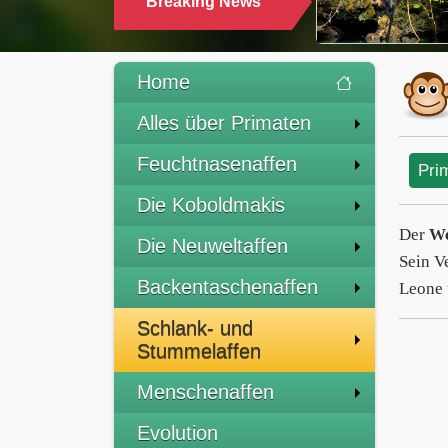
Breaking News
Home
Alles über Primaten
Feuchtnasenaffen
Pri
Die Koboldmakis
Der
We
Die Neuweltaffen
Sein V
Backentaschenaffen
Leone 
Schlank- und
Stummelaffen
Menschenaffen
Evolution