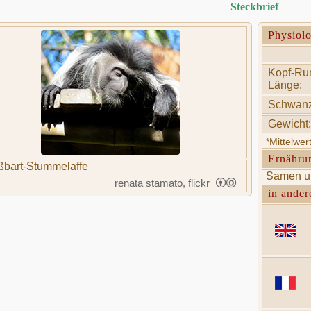
Steckbrief
Physiol
Kopf-Ru
Länge:
Schwanz
Gewicht:
*Mittelwe
Ernähru
bart-Stummelaffe
Samen un
renata stamato, flickr
in ander