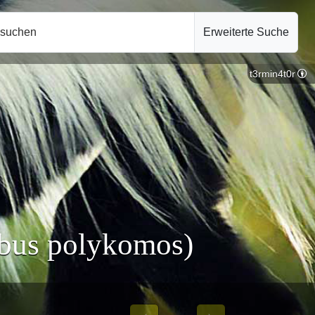
hsuchen
Erweiterte Suche
t3rmin4t0r
obus polykomos)