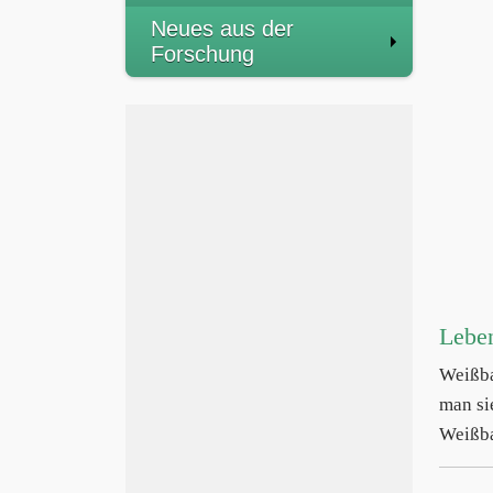
Neues aus der
Forschung
Lebe
Weißba
man si
Weißba