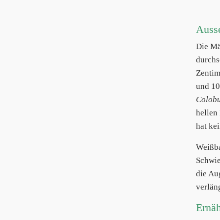
Auss
Die Mä
durchs
Zentim
und 10
Colob
hellen
hat kei
Weißb
Schwie
die Au
verlän
Ernä