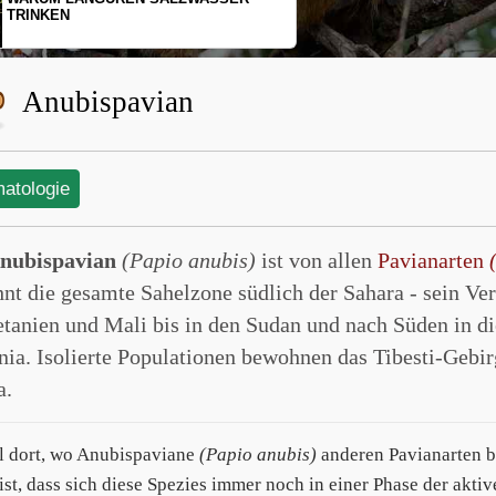
SCHOPFGIBBONS UND IHRER
BEWEGUNGSMUSTER
Anubispavian
matologie
nubispavian
(Papio anubis)
ist von allen
Pavianarten
nt die gesamte Sahelzone südlich der Sahara - sein Ver
tanien und Mali bis in den Sudan und nach Süden in 
nia. Isolierte Populationen bewohnen das Tibesti-Gebi
a.
l dort, wo Anubispaviane
(Papio anubis)
anderen Pavianarten b
ist, dass sich diese Spezies immer noch in einer Phase der akti