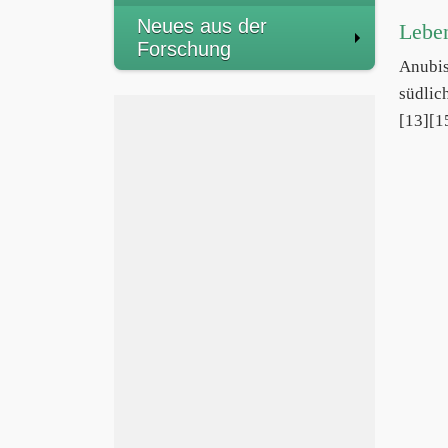
Neues aus der
Lebe
Forschung
Anubi
südlic
[13][1