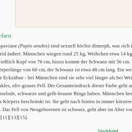
ehen
spaviane
(Papio anubis)
sind sexuell höchst dimorph, was sich
eid äußert. Männchen wiegen rund 25 kg, Weibchen etwa 14 kg
ließlich Kopf von 76 cm, hinzu kommt der Schwanz mit 56 cm. W
örperlänge von 60 cm, der Schwanz ist etwa 48 cm lang. Ein w
ie Eckzähne - bei Männchen sind sie sehr viel länger als bei 
nkles, oliv-graues Fell. Der Gesamteindruck dieser Farbe geht au
selnde, schwarze und gelb-braune Ringe haben. Männchen besi
es Körpers beschränkt ist. Sie geht nach hinten in immer kürzer
 Das Fell von Neugeborenen ist schwarz, geht aber im Alter von
][11][13][15].
Steckbrief