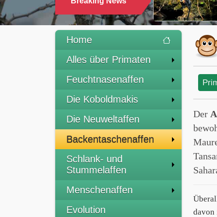
Breaking News
Home
Alles über Primaten
Feuchtnasenaffen
Pri
Die Koboldmakis
Der
A
Die Neuweltaffen
bewoh
Backentaschenaffen
Maure
Tansa
Schlank- und
Stummelaffen
Sahar
Menschenaffen
Überal
Evolution
davon 