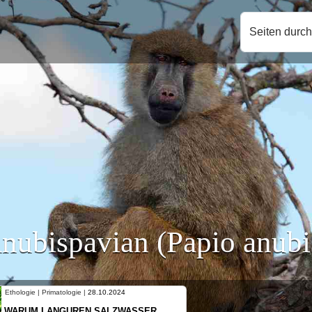
Seiten durc
nubispavian (Papio anubi
Ethologie | Primatologie |
10.10.2024
NEUES VON WEIBLICHEN