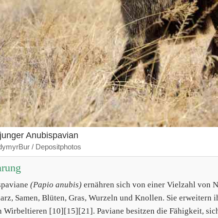
 junger Anubispavian
dymyrBur / Depositphotos
hrung
spaviane
(Papio anubis)
ernähren sich von einer Vielzahl von N
rz, Samen, Blüten, Gras, Wurzeln und Knollen. Sie erweitern i
n Wirbeltieren [10][15][21]. Paviane besitzen die Fähigkeit, sic