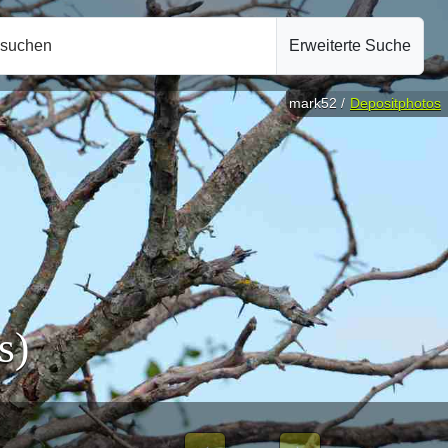
hsuchen
Erweiterte Suche
mark52 /
Depositphotos
s)