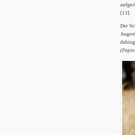
aufger
[13].
Der Sc
Augenb
dahing
(Papio