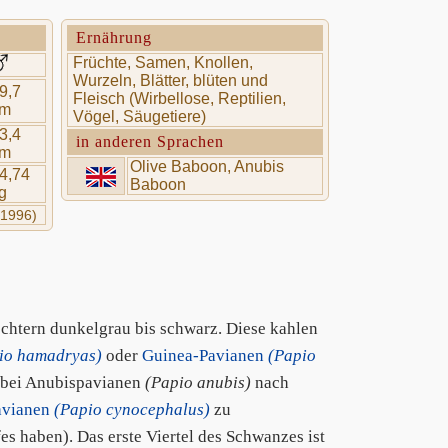
Ernährung
Früchte, Samen, Knollen,
Wurzeln, Blätter, blüten und
9,7
Fleisch (Wirbellose, Reptilien,
cm
Vögel, Säugetiere)
3,4
in anderen Sprachen
cm
Olive Baboon, Anubis
4,74
Baboon
g
(1996)
echtern dunkelgrau bis schwarz. Diese kahlen
io hamadryas)
oder
Guinea-Pavianen
(Papio
r bei Anubispavianen
(Papio anubis)
nach
avianen
(Papio cynocephalus)
zu
s haben). Das erste Viertel des Schwanzes ist