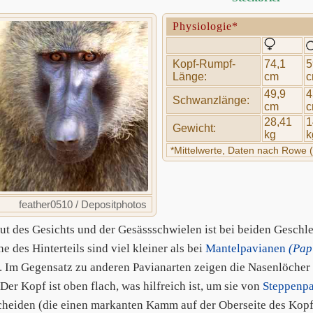
Physiologie*
Kopf-Rumpf-
74,1
5
Länge:
cm
49,9
4
Schwanzlänge:
cm
28,41
1
Gewicht:
kg
k
*Mittelwerte, Daten nach Rowe 
feather0510 / Depositphotos
ut des Gesichts und der Gesässschwielen ist bei beiden Geschl
e des Hinterteils sind viel kleiner als bei
Mantelpavianen
(Pap
. Im Gegensatz zu anderen Pavianarten zeigen die Nasenlöche
Der Kopf ist oben flach, was hilfreich ist, um sie von
Steppenp
cheiden (die einen markanten Kamm auf der Oberseite des Kopfe