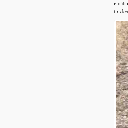
ernähr
trocke