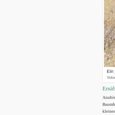
Ein
Volo
Ernä
Anubi
Baumha
kleine