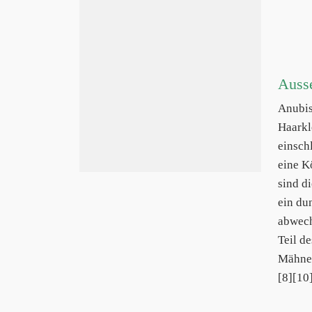
Auss
Anubi
Haarkl
einsch
eine K
sind d
ein du
abwech
Teil d
Mähne.
[8][10